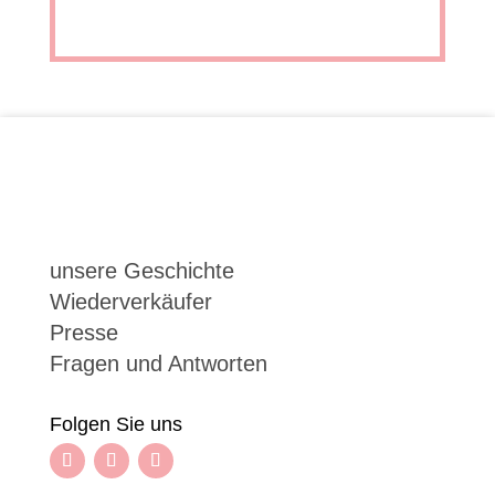
So
einfa
das
unsere
Geschic
Wiederv
unsere Geschichte
Wiederverkäufer
Prese
Presse
Fragen und Antworten
Folgen Sie uns