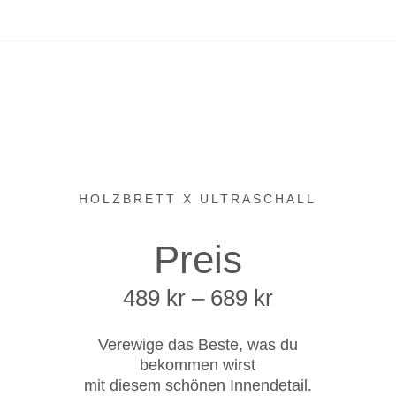
HOLZBRETT X ULTRASCHALL
Preis
Preisspanne
489
kr
–
689
kr
489 kr
bis
Verewige das Beste, was du
689 kr
bekommen wirst
mit diesem schönen Innendetail.