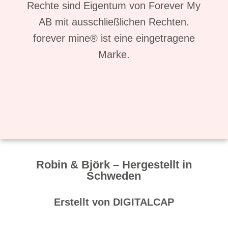
Rechte sind Eigentum von Forever My
AB mit ausschließlichen Rechten.
forever mine® ist eine eingetragene
Marke.
Deut
Sh
Robin & Björk – Hergestellt in
Schweden
Frag
Erstellt von
DIGITALCAP
und
Antw