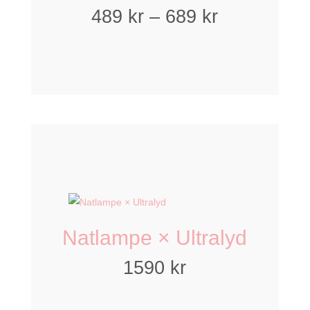
Prisinterval
489
kr
–
689
kr
489 kr
til
689 kr
Natlampe × Ultralyd
1590
kr