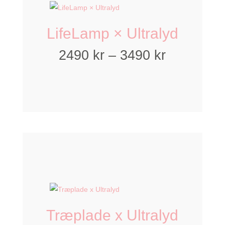
LifeLamp × Ultralyd
Prisinterv
2490
kr
–
3490
kr
2490 kr
til
3490 kr
Træplade x Ultralyd