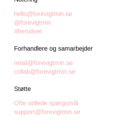
hello@forevigtmin.se
@forevigtmin
#femxlivet
Forhandlere og samarbejder
retail@forevigtmin.se
collab@forevigtmin.se
Støtte
Ofte stillede spørgsmål
support@forevigtmin.se