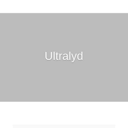
Ultralyd
Dan