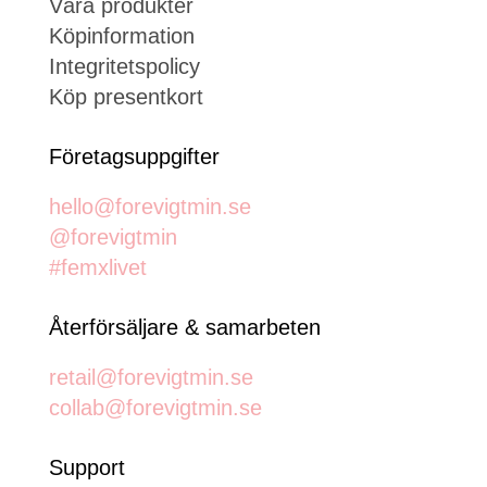
Våra produkter
Köpinformation
Integritetspolicy
Köp presentkort
Företagsuppgifter
hello@forevigtmin.se
@forevigtmin
#femxlivet
Återförsäljare & samarbeten
retail@forevigtmin.se
collab@forevigtmin.se
Support