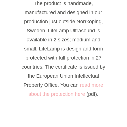
Våra
The product is handmade,
prod
manufactured and designed in our
production just outside Norrköping,
Fråg
svar
Sweden. LifeLamp Ultrasound is
available in 2 sizes; medium and
small. LifeLamp is design and form
Så e
är d
protected with full protection in 27
countries. The certificate is issued by
the European Union Intellectual
Vår hi
Property Office. You can
read more
about the protection here
(pdf).
Återför
Prese