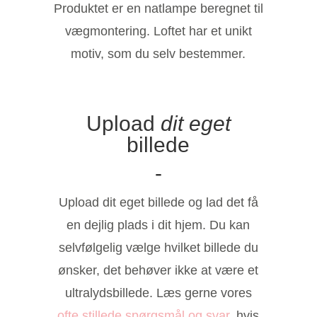
Produktet er en natlampe beregnet til
Våra
prod
vægmontering. Loftet har et unikt
motiv, som du selv bestemmer.
Fråg
svar
Upload
dit eget
Så e
billede
är d
-
Upload dit eget billede og lad det få
Vår hi
en dejlig plads i dit hjem. Du kan
selvfølgelig vælge hvilket billede du
Återför
ønsker, det behøver ikke at være et
ultralydsbillede. Læs gerne vores
Prese
ofte stillede spørgsmål og svar,
hvis