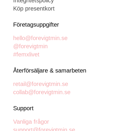
Integritetspolicy
Köp presentkort
Företagsuppgifter
hello@forevigtmin.se
@forevigtmin
#femxlivet
Återförsäljare & samarbeten
retail@forevigtmin.se
collab@forevigtmin.se
Support
Vanliga frågor
support@forevigtmin.se